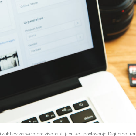
 zahtjev za sve sfere života uključujući i poslovanje. Digitalna tran