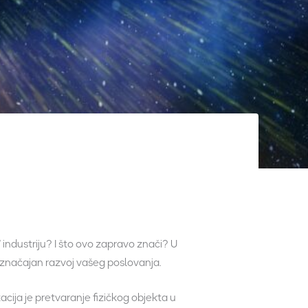
” industriju? I što ovo zapravo znači? U
značajan razvoj vašeg poslovanja.
izacija je pretvaranje fizičkog objekta u