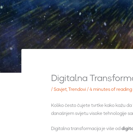
Digitalna Transform
/
Savjet
,
Trendovi
/
4 minutes of reading
Koliko često čujete tvrtke kako kažu da “
današnjem svijetu visoke tehnologije 
Digitalna transformacija je više od
digit