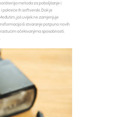
skorištenija metoda za poboljšanje i
i pokreće ih softverski. Dok je
. Međutim, još uvijek ne zamjenjuje
ansformacija ili stvaranje potpuno novih
a i rastućim očekivanjima sposobnosti.
.