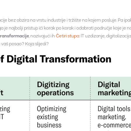
acije bez obzira na vrstu industrije i tržište na kojem posluje. Pa ip
 je najbolji pristup ići korak po korak i odabrati područje koje je
transformacije
, nazivajući ih
Četiri stupa
: IT uzdizanje, digitalizaci
 vaš posao? Koja slijedi?