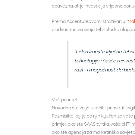
obavezna, ali je investicija vrijedna pon
Prema Accentureovom istraživanju “
Mak
a udvostručivši svoja tehnološka ulaganj
“Lideri koriste ključne tehn
tehnologiju i češće reinves
rast—i mogućnost da budu is
Vaši prioriteti
Navodno ste voljni skočiti i prihvatiti di
Razmislite koji je od njih ključan za vaš
primjer, ako ste SAAS tvrtka, vaša bi IT i
ako ste agencija za marketinško savjetov