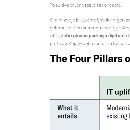
To su dva prilično različita koncepta.
Optimizacija je ključni cilj svake organiz
golemu količinu vremena i energije. Stoga
ističe
četiri glavna područja digitalne 
pothvati. Koja je dobra polazna točka za