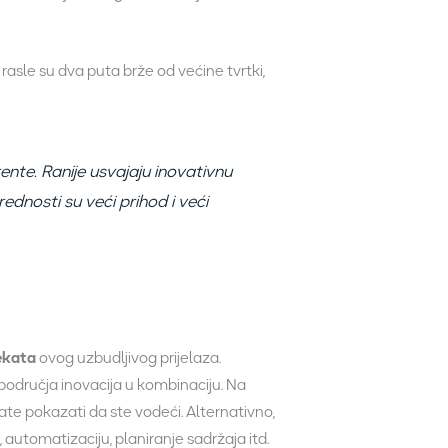
 rasle su dva puta brže od većine tvrtki,
rente. Ranije usvajaju inovativnu
ednosti su veći prihod i veći
pekata
ovog uzbudljivog prijelaza.
h područja inovacija u kombinaciju. Na
orate pokazati da ste vodeći. Alternativno,
automatizaciju, planiranje sadržaja itd.