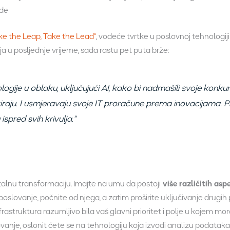
ude
e the Leap, Take the Lead
“
, vodeće tvrtke u poslovnoj tehnologiji
a u posljednje vrijeme, sada rastu pet puta brže:
ologije u oblaku, uključujući AI, kako bi nadmašili svoje konku
tiraju. I usmjeravaju svoje IT proračune prema inovacijama. Pr
pred svih krivulja.”
gitalnu transformaciju. Imajte na umu da postoji
više različitih as
e poslovanje, počnite od njega, a zatim proširite uključivanje drugi
nfrastruktura razumljivo bila vaš glavni prioritet i polje u kojem m
anje, oslonit ćete se na tehnologiju koja izvodi analizu podataka, 