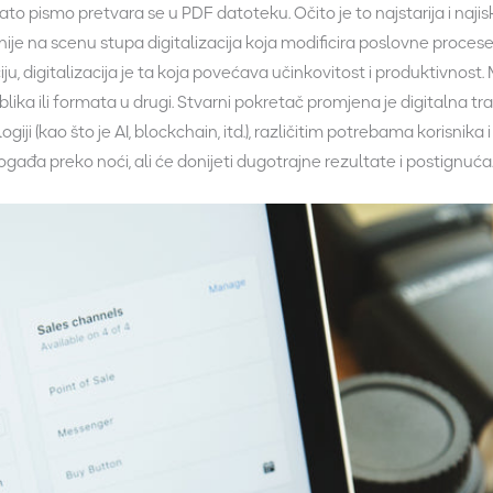
nato pismo pretvara se u PDF datoteku. Očito je to najstarija i naji
nije na scenu stupa digitalizacija koja modificira poslovne procese 
aciju, digitalizacija je ta koja povećava učinkovitost i produktivnost
lika ili formata u drugi. Stvarni pokretač promjena je digitalna tr
ji (kao što je AI, blockchain, itd.), različitim potrebama korisnik
ogađa preko noći, ali će donijeti dugotrajne rezultate i postignuća