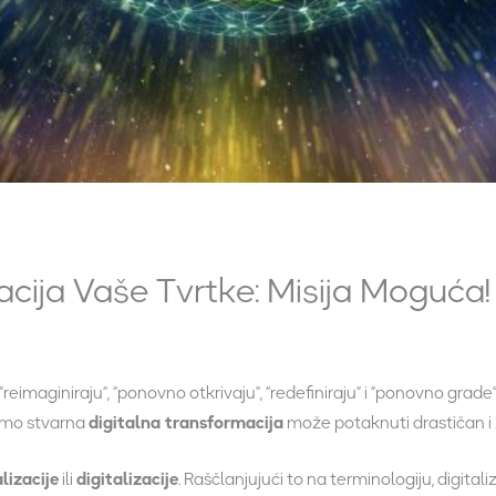
acija Vaše Тvrtke: Misija Moguća!
reimaginiraju”, “ponovno otkrivaju”, “redefiniraju” i “ponovno grade
samo stvarna
digitalna transformacija
može potaknuti drastičan i 
alizacije
ili
digitalizacije
. Raščlanjujući to na terminologiju, digital