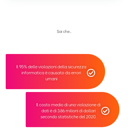
Sai che...
Il 95% delle violazioni della sicurezza
informatica è causato da errori
umani
Il costo medio di una violazione di
dati è di 3.86 milioni di dollari
secondo statistiche del 2020.