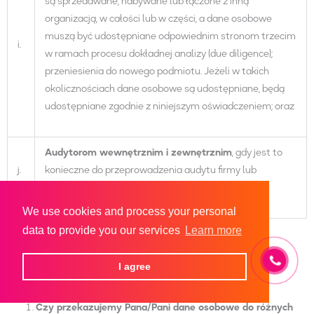
są sprzedawane, nabywane lub łączone z inną
organizacją, w całości lub w części, a dane osobowe
muszą być udostępniane odpowiednim stronom trzecim
i.
w ramach procesu dokładnej analizy (due diligence);
przeniesienia do nowego podmiotu. Jeżeli w takich
okolicznościach dane osobowe są udostępniane, będą
udostępniane zgodnie z niniejszym oświadczeniem; oraz
Audytor
om
wewnętrzni
m
i zewnętrzni
m
, gdy jest to
j.
konieczne do przeprowadzenia audytu firmy lub
zbadania skargi lub zagrożenia bezpieczeństwa.
We use cookies and process your personal
data to provide you our services
Learn more
I agree
Czy przekazujemy
Pana/Pani
dane osobowe do różnych