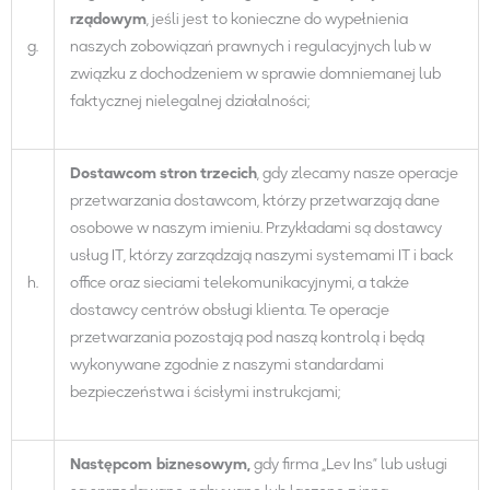
rządow
ym
, jeśli jest to konieczne do wypełnienia
g.
naszych zobowiązań prawnych i regulacyjnych lub w
związku z dochodzeniem w sprawie domniemanej lub
faktycznej nielegalnej działalności;
Dostawc
om
stron
trzecich
, gdy zlecamy nasze operacje
przetwarzania dostawcom, którzy przetwarzają dane
osobowe w naszym imieniu. Przykładami są dostawcy
usług IT, którzy zarządzają naszymi systemami IT i back
h.
office oraz sieciami telekomunikacyjnymi, a także
dostawcy centrów obsługi klienta. Te operacje
przetwarzania pozostają pod naszą kontrolą i będą
wykonywane zgodnie z naszymi standardami
bezpieczeństwa i ścisłymi instrukcjami;
Następc
om
biznesow
ym
,
gdy firma „Lev Ins” lub usługi