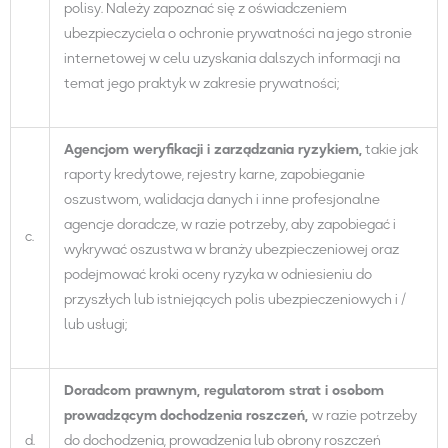
polisy. Należy zapoznać się z oświadczeniem
ubezpieczyciela o ochronie prywatności na jego stronie
internetowej w celu uzyskania dalszych informacji na
temat jego praktyk w zakresie prywatności;
Agencj
om
weryfikacji i zarządzania ryzykiem,
takie jak
raporty kredytowe, rejestry karne, zapobieganie
oszustwom, walidacja danych i inne profesjonalne
agencje doradcze, w razie potrzeby, aby zapobiegać i
c.
wykrywać oszustwa w branży ubezpieczeniowej oraz
podejmować kroki oceny ryzyka w odniesieniu do
przyszłych lub istniejących polis ubezpieczeniowych i /
lub usługi;
Doradc
om
prawn
ym
, regulator
om
strat i
osobom
prowadz
ą
cym
dochodzenia
roszczeń,
w razie potrzeby
d.
do dochodzenia, prowadzenia lub obrony roszczeń