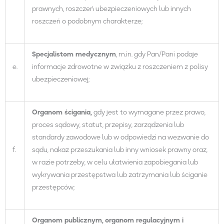
prawnych, roszczeń ubezpieczeniowych lub innych
roszczeń o podobnym charakterze;
Specjali
stom
medyczn
ym
, m.in. gdy Pan/Pani podaje
e.
informacje zdrowotne w związku z roszczeniem z polisy
ubezpieczeniowej;
Organ
om
ścigania,
gdy jest to wymagane przez prawo,
proces sądowy, statut, przepisy, zarządzenia lub
standardy zawodowe lub w odpowiedzi na wezwanie do
f.
sądu, nakaz przeszukania lub inny wniosek prawny oraz,
w razie potrzeby, w celu ułatwienia zapobiegania lub
wykrywania przestępstwa lub zatrzymania lub ściganie
przestępców;
Organ
om
publiczn
ym
,
organ
om
regulacyjn
ym
i