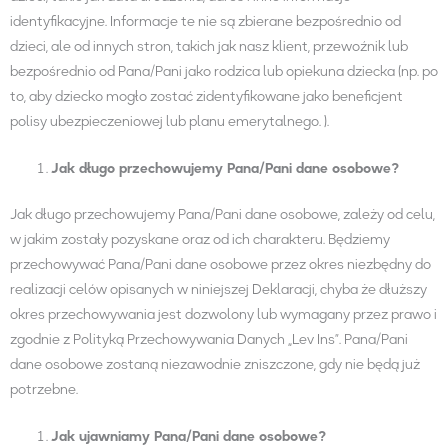
identyfikacyjne. Informacje te nie są zbierane bezpośrednio od
dzieci, ale od innych stron, takich jak nasz klient, przewoźnik lub
bezpośrednio od Pana/Pani jako rodzica lub opiekuna dziecka (np. po
to, aby dziecko mogło zostać zidentyfikowane jako beneficjent
polisy ubezpieczeniowej lub planu emerytalnego. ).
Jak długo przechowujemy
Pana/Pani
dane osobowe?
Jak długo przechowujemy Pana/Pani dane osobowe, zależy od celu,
w jakim zostały pozyskane oraz od ich charakteru. Będziemy
przechowywać Pana/Pani dane osobowe przez okres niezbędny do
realizacji celów opisanych w niniejszej Deklaracji, chyba że dłuższy
okres przechowywania jest dozwolony lub wymagany przez prawo i
zgodnie z Polityką Przechowywania Danych „Lev Ins”. Pana/Pani
dane osobowe zostaną niezawodnie zniszczone, gdy nie będą już
potrzebne.
Jak ujawniamy
Pana/Pani
dane osobowe?